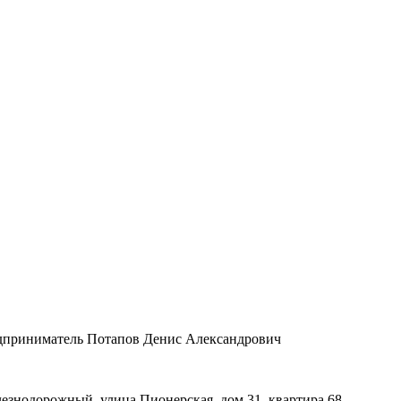
дприниматель Потапов Денис Александрович
лезнодорожный, улица Пионерская, дом 31, квартира 68