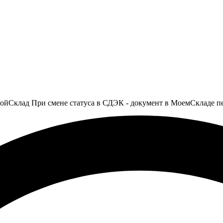
МойСклад При смене статуса в СДЭК - документ в МоемСкладе п